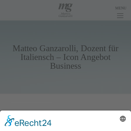
Matteo Ganzarolli, Dozent für
Italiensch – Icon Angebot
Business